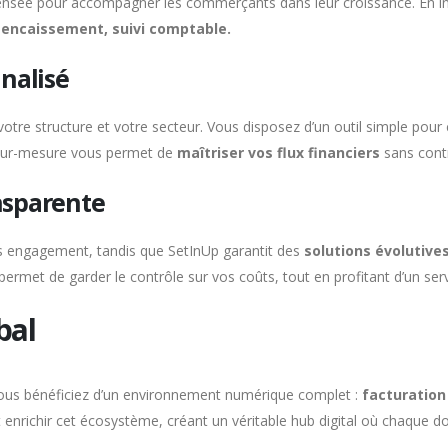
nsée pour accompagner les commerçants dans leur croissance. En int
,
encaissement,
suivi comptable.
nalisé
otre structure et votre secteur. Vous disposez d’un outil simple pour 
i sur-mesure vous permet de
maîtriser vos flux financiers
sans contr
ansparente
ns engagement, tandis que SetInUp garantit des
solutions évolutive
permet de garder le contrôle sur vos coûts, tout en profitant d’un se
bal
 vous bénéficiez d’un environnement numérique complet :
facturation
nt enrichir cet écosystème, créant un véritable hub digital où chaque 