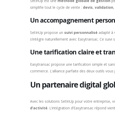
SetInUp est une
méthode globale de gestion
pe
simplifie tout le cycle de vente :
devis
,
validation
Un accompagnement person
SetInUp propose un
suivi personnalisé
adapté à v
s’intègre naturellement avec Easytransac. Ce suiv
Une tarification claire et tr
Easytransac propose une tarification simple et sa
commerce. L’alliance parfaite des deux outils vous 
Un partenaire digital glo
Avec les solutions SetInUp pour votre entreprise,
d’activité
. L’intégration d’Easytransac répond vie