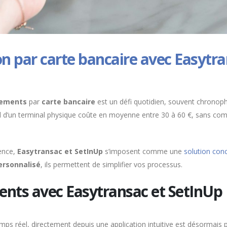
on par carte bancaire avec Easytr
iements
par
carte bancaire
est un défi quotidien, souvent chronop
l d’un terminal physique coûte en moyenne entre 30 à 60 €, sans comp
ence,
Easytransac et SetInUp
s’imposent comme une
solution conc
rsonnalisé
, ils permettent de simplifier vos processus.
ents avec Easytransac et SetInUp
emps réel, directement depuis une application intuitive est désormais p