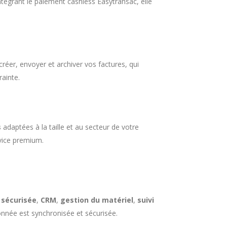
égrant le paiement cashless Easytransac, elle
créer, envoyer et archiver vos factures, qui
ainte.
s
adaptées à la taille et au secteur de votre
rvice premium.
 sécurisée
,
CRM
,
gestion du matériel
,
suivi
donnée est synchronisée et sécurisée.