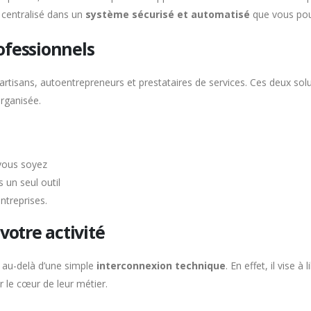
t centralisé dans un
système sécurisé et automatisé
que vous po
ofessionnels
tisans, autoentrepreneurs et prestataires de services. Ces deux solut
organisée.
vous soyez
 un seul outil
entreprises.
votre activité
a au-delà d’une simple
interconnexion technique
. En effet, il vise 
r le cœur de leur métier.