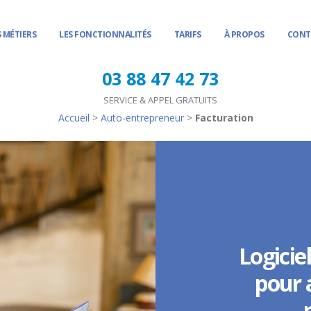
 MÉTIERS
LES FONCTIONNALITÉS
TARIFS
À PROPOS
CONT
03 88 47 42 73
SERVICE & APPEL GRATUITS
Accueil
>
Auto-entrepreneur
>
Facturation
Logicie
pour 