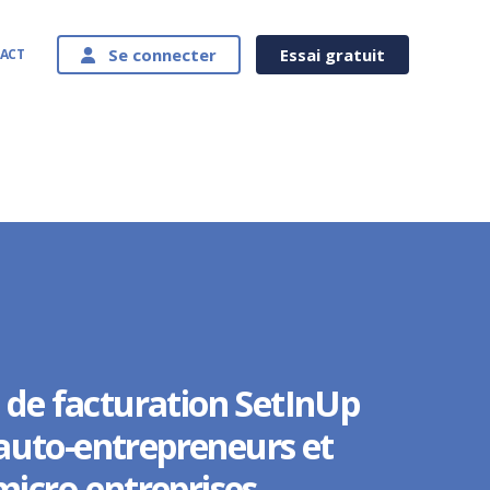
Se connecter
Essai gratuit
ACT
l de facturation SetInUp
auto-entrepreneurs et
micro-entreprises