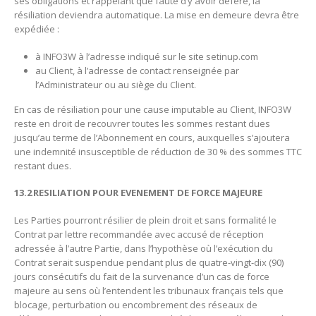
ses obligations et rappelant que faute d’y avoir déféré, la
résiliation deviendra automatique. La mise en demeure devra être
expédiée :
à INFO3W à l’adresse indiqué sur le site setinup.com
au Client, à l’adresse de contact renseignée par
l’Administrateur ou au siège du Client.
En cas de résiliation pour une cause imputable au Client, INFO3W
reste en droit de recouvrer toutes les sommes restant dues
jusqu’au terme de l’Abonnement en cours, auxquelles s’ajoutera
une indemnité insusceptible de réduction de 30 % des sommes TTC
restant dues.
13.2 RESILIATION POUR EVENEMENT DE FORCE MAJEURE‌
Les Parties pourront résilier de plein droit et sans formalité le
Contrat par lettre recommandée avec accusé de réception
adressée à l’autre Partie, dans l’hypothèse où l’exécution du
Contrat serait suspendue pendant plus de quatre-vingt-dix (90)
jours consécutifs du fait de la survenance d’un cas de force
majeure au sens où l’entendent les tribunaux français tels que
blocage, perturbation ou encombrement des réseaux de