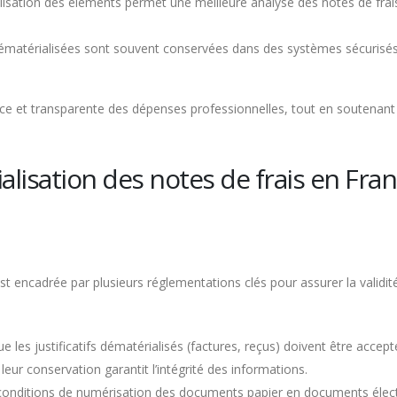
isation des éléments permet une meilleure analyse des notes de frais,
ématérialisées sont souvent conservées dans des systèmes sécurisés 
e et transparente des dépenses professionnelles, tout en soutenant l’a
alisation des notes de frais en Fra
est encadrée par plusieurs réglementations clés pour assurer la valid
que les justificatifs dématérialisés (factures, reçus) doivent être accep
i leur conservation garantit l’intégrité des informations.
conditions de numérisation des documents papier en documents élect