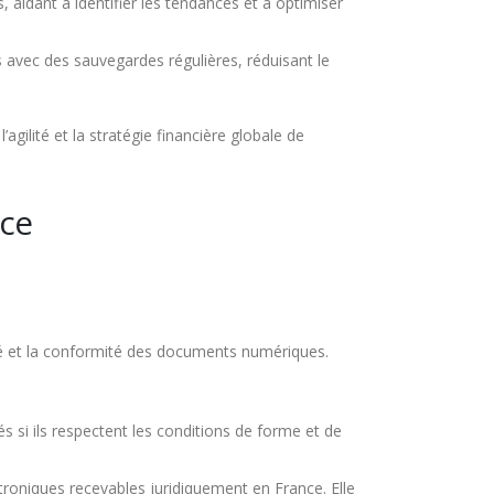
 aidant à identifier les tendances et à optimiser
avec des sauvegardes régulières, réduisant le
gilité et la stratégie financière globale de
nce
ité et la conformité des documents numériques.
tés si ils respectent les conditions de forme et de
roniques recevables juridiquement en France. Elle