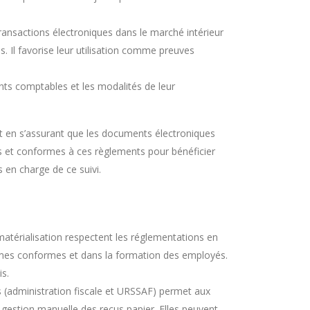
transactions électroniques dans le marché intérieur
s. Il favorise leur utilisation comme preuves
nts comptables et les modalités de leur
 et en s’assurant que les documents électroniques
es et conformes à ces règlements pour bénéficier
s en charge de ce suivi.
matérialisation respectent les réglementations en
tèmes conformes et dans la formation des employés.
is.
ns (administration fiscale et URSSAF) permet aux
a gestion manuelle des reçus papier. Elles peuvent