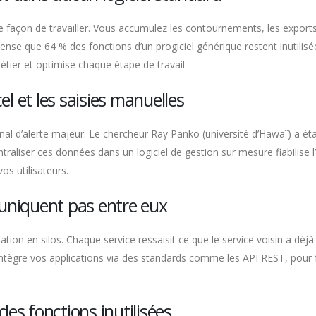
e façon de travailler. Vous accumulez les contournements, les expor
e que 64 % des fonctions d’un progiciel générique restent inutilisées,
tier et optimise chaque étape de travail.
cel et les saisies manuelles
nal d’alerte majeur. Le chercheur Ray Panko (université d’Hawaï) a étab
raliser ces données dans un logiciel de gestion sur mesure fiabilise l
os utilisateurs.
muniquent pas entre eux
ion en silos. Chaque service ressaisit ce que le service voisin a déjà en
tègre vos applications via des standards comme les API REST, pour fai
des fonctions inutilisées